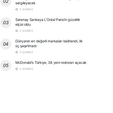
sergileyecek
0 SHARES
Serenay Sarıkaya L’Oréal Paris’in güzellik
elçisi oldu
0 SHARES
Dünyanın en değerli markaları belirlendi, ilk
üç şaşırtmadı
0 SHARES
McDonald’s Türkiye, 38 yeni restoran açacak
0 SHARES