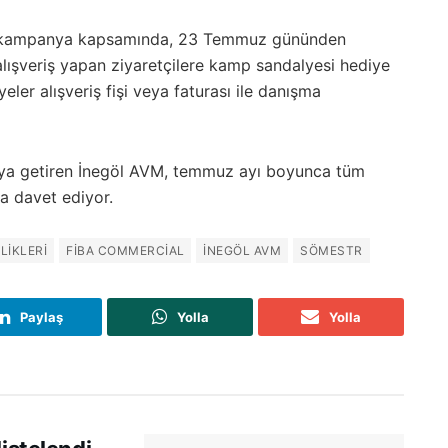
nan kampanya kapsamında, 23 Temmuz gününden
 alışveriş yapan ziyaretçilere kamp sandalyesi hediye
eler alışveriş fişi veya faturası ile danışma
 araya getiren İnegöl AVM, temmuz ayı boyunca tüm
ya davet ediyor.
LIKLERI
FIBA COMMERCIAL
INEGÖL AVM
SÖMESTR
Paylaş
Yolla
Yolla