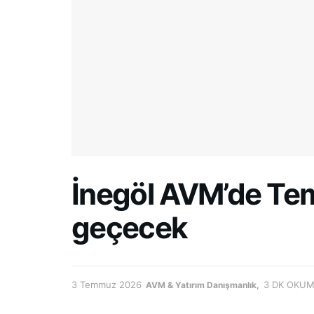
İnegöl AVM’de Tem
geçecek
3 Temmuz 2026
3 DK OKU
AVM & Yatırım Danışmanlık