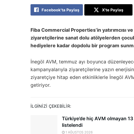
Facebook'ta Paylaş
X'te Paylaş
Fiba Commercial Properties’in yatırımcısı v
ziyaretçilerine sanat dolu atölyelerden çocuk
hediyelere kadar dopdolu bir program sunma
İnegöl AVM, temmuz ayı boyunca düzenleyeceği 
kampanyalarıyla ziyaretçilerine yazın enerjisi
ziyaretçiye hitap eden etkinliklerle İnegöl AVM,
getiriyor.
İLGINIZI ÇEKEBILIR:
Türkiye’de hiç AVM olmayan 13 
listelendi
1 AĞUSTOS 2026