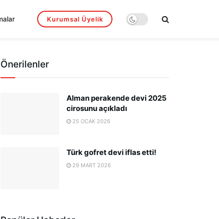
malar
Kurumsal Üyelik
Önerilenler
Alman perakende devi 2025
cirosunu açıkladı
25 OCAK 2026
Türk gofret devi iflas etti!
29 MART 2026