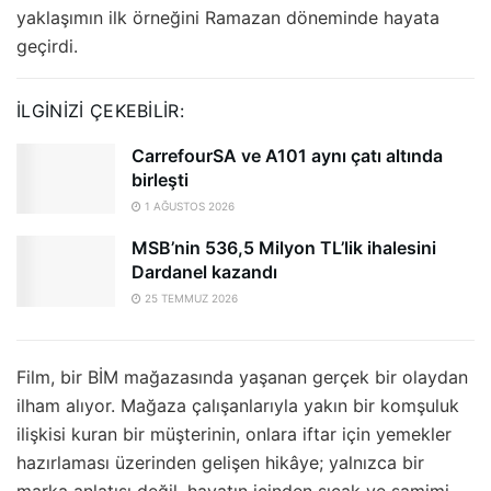
yaklaşımın ilk örneğini Ramazan döneminde hayata
geçirdi.
İLGINIZI ÇEKEBILIR:
CarrefourSA ve A101 aynı çatı altında
birleşti
1 AĞUSTOS 2026
MSB’nin 536,5 Milyon TL’lik ihalesini
Dardanel kazandı
25 TEMMUZ 2026
Film, bir BİM mağazasında yaşanan gerçek bir olaydan
ilham alıyor. Mağaza çalışanlarıyla yakın bir komşuluk
ilişkisi kuran bir müşterinin, onlara iftar için yemekler
hazırlaması üzerinden gelişen hikâye; yalnızca bir
marka anlatısı değil, hayatın içinden sıcak ve samimi