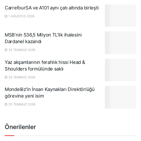
CarrefourSA ve A101 aynı çatı altında birleşti
1 AĞUSTOS 2026
MSB’nin 536,5 Milyon TL’lik ihalesini
Dardanel kazandı
25 TEMMUZ 2026
Yaz akşamlarının ferahlık hissi Head &
Shoulders formülünde saklı
25 TEMMUZ 2026
Mondelēz’in İnsan Kaynakları Direktörlüğü
görevine yeni isim
25 TEMMUZ 2026
Önerilenler