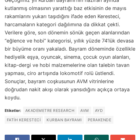
Geçtiğimiz yıl Kurban Bayramı’nın haziran ayında
kutlanmış olmasının yarattığı baz etkisinin de mayıs
rakamlarını yukarı taşıdığını ifade eden Keresteci,
harcamaların kategori dağılımına da dikkat çekti.
Verilere göre, son dönemin sönük geçen alanlarından
“eğlence ve hobi” kategorisi, yıllık yüzde 74’lük devasa
bir büyüme oranı yakaladı. Bayram döneminde özellikle
hediyelik eşya, oyuncak, sinema, çocuk oyun alanları,
kitap-dergi ve hobi malzemelerine olan talebin tavan
yapması, ciro artışında lokomotif rolü üstlendi.
Sonuçlar, bayram coşkusunun AVM vitrinlerine
doğrudan nakit akışı olarak yansıdığını açıkça ortaya
koydu.
Etiketler:
AKADEMETRE RESEARCH
AVM
AYD
FATIH KERESTECI
KURBAN BAYRAMI
PERAKENDE