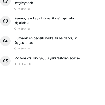
sergileyecek
0 SHARES
Serenay Sarıkaya L’Oréal Paris’in güzellik
elçisi oldu
0 SHARES
Dünyanın en değerli markaları belirlendi, ilk
üç şaşırtmadı
0 SHARES
McDonald’s Türkiye, 38 yeni restoran açacak
0 SHARES