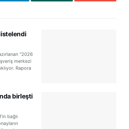
istelendi
azırlanan "2026
ışveriş merkezi
ıklıyor. Rapora
nda birleşti
’in bağlı
onayların