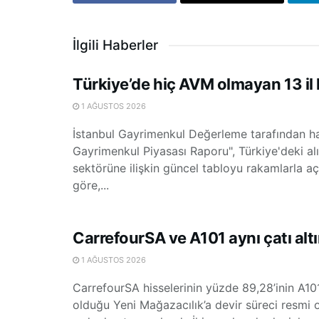
İlgili Haberler
Türkiye’de hiç AVM olmayan 13 il l
1 AĞUSTOS 2026
İstanbul Gayrimenkul Değerleme tarafından h
Gayrimenkul Piyasası Raporu", Türkiye'deki al
sektörüne ilişkin güncel tabloyu rakamlarla aç
göre,...
CarrefourSA ve A101 aynı çatı altı
1 AĞUSTOS 2026
CarrefourSA hisselerinin yüzde 89,28’inin A101
olduğu Yeni Mağazacılık’a devir süreci resmi 