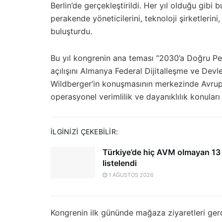
Berlin’de gerçekleştirildi. Her yıl olduğu gibi 
perakende yöneticilerini, teknoloji şirketlerini,
buluşturdu.
Bu yıl kongrenin ana teması “2030’a Doğru Per
açılışını Almanya Federal Dijitalleşme ve Dev
Wildberger’in konuşmasının merkezinde Avrupa 
operasyonel verimlilik ve dayanıklılık konuları 
İLGINIZI ÇEKEBILIR:
Türkiye’de hiç AVM olmayan 13 
listelendi
1 AĞUSTOS 2026
Kongrenin ilk gününde mağaza ziyaretleri gerç