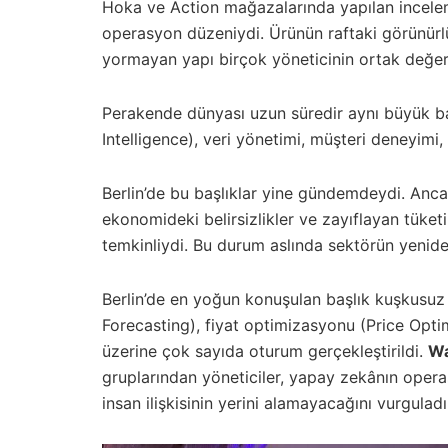
Hoka ve Action mağazalarında yapılan inceleme
operasyon düzeniydi. Ürünün raftaki görünürlü
yormayan yapı birçok yöneticinin ortak değer
Perakende dünyası uzun süredir aynı büyük baş
Intelligence), veri yönetimi, müşteri deneyimi,
Berlin’de bu başlıklar yine gündemdeydi. Ancak 
ekonomideki belirsizlikler ve zayıflayan tüke
temkinliydi. Bu durum aslında sektörün yenid
Berlin’de en yoğun konuşulan başlık kuşkusuz
Forecasting), fiyat optimizasyonu (Price Optim
üzerine çok sayıda oturum gerçekleştirildi.
Wa
gruplarından yöneticiler, yapay zekânın oper
insan ilişkisinin yerini alamayacağını vurguladı