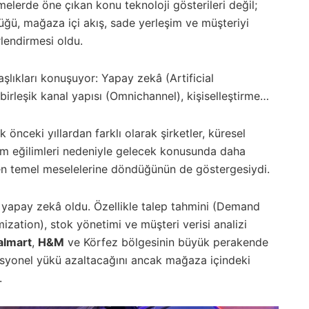
lerde öne çıkan konu teknoloji gösterileri değil;
ğü, mağaza içi akış, sade yerleşim ve müşteriyi
lendirmesi oldu.
lıkları konuşuyor: Yapay zekâ (Artificial
 birleşik kanal yapısı (Omnichannel), kişiselleştirme…
önceki yıllardan farklı olarak şirketler, küresel
tim eğilimleri nedeniyle gelecek konusunda daha
en temel meselelerine döndüğünün de göstergesiydi.
 yapay zekâ oldu. Özellikle talep tahmini (Demand
ization), stok yönetimi ve müşteri verisi analizi
lmart
,
H&M
ve Körfez bölgesinin büyük perakende
asyonel yükü azaltacağını ancak mağaza içindeki
.