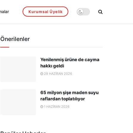
malar
Kurumsal Üyelik
Önerilenler
Yenilenmiş ürüne de cayma
hakkı geldi
29 HAZIRAN 2026
65 milyon şişe maden suyu
raflardan toplatılıyor
1 HAZIRAN 2026