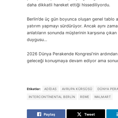
daha dikkatli hareket ettiği hissediliyordu.
Berlin’de üç gün boyunca oluşan genel tablo a
yatırım yapmayı sürdürüyor. Ancak aynı zam
anlatıların sonunda müşterinin karşısına çıkan
duygusu…
2026 Dünya Perakende Kongresi’nin ardından 
geleceği konuşmaya devam ediyor ama sonucu
Etiketler:
ADIDAS
AVRUPA KÜRSÜSÜ
DÜNYA PER
INTERCONTINENTAL BERLIN
REWE
WALMART
Paylaş
Tweet