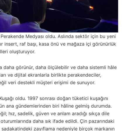
 Perakende Medyası oldu. Aslında sektör için bu yeni
ır insert, raf başı, kasa önü ve mağaza içi görünürlük
leri oluşturuyor.
la daha görünür, daha ölçülebilir ve daha sistemli hâle
 ve dijital ekranlarla birlikte perakendeciler,
eğil veri destekli müşteri erişimi de sunuyor.
Kuşağı oldu. 1997 sonrası doğan tüketici kuşağını
ün ana gündemlerinden biri hâline gelmiş durumda.
il; hız, sadelik, güven ve anlam aradığı sıkça dile
e oturumlarında daha sık ifade edildi. Çin pazarındaki
 sadakatindeki zayıflama nedeniyle birçok markanın